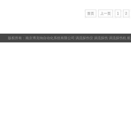
首页
上一页
1
2
版权所有：南京博克纳自动化系统有限公司
涡流探伤仪
涡流探伤
涡流探伤机
航